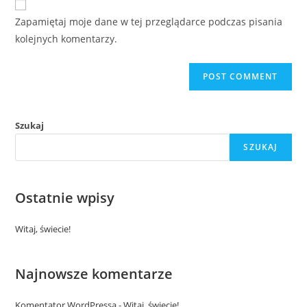
comment
URL
Zapamiętaj moje dane w tej przeglądarce podczas pisania
(optional)
kolejnych komentarzy.
Szukaj
SZUKAJ
Ostatnie wpisy
Witaj, świecie!
Najnowsze komentarze
Komentator WordPressa
-
Witaj, świecie!