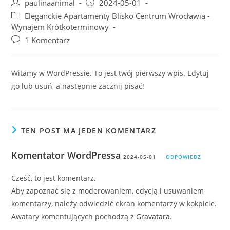
Post
Post
paulinaanimal
2024-05-01
author:
published:
Post
Eleganckie Apartamenty Blisko Centrum Wrocławia -
category:
Wynajem Krótkoterminowy
Post
1 Komentarz
comments:
Witamy w WordPressie. To jest twój pierwszy wpis. Edytuj
go lub usuń, a następnie zacznij pisać!
TEN POST MA JEDEN KOMENTARZ
Komentator WordPressa
2024-05-01
ODPOWIEDZ
Cześć, to jest komentarz.
Aby zapoznać się z moderowaniem, edycją i usuwaniem
komentarzy, należy odwiedzić ekran komentarzy w kokpicie.
Awatary komentujących pochodzą z
Gravatara
.