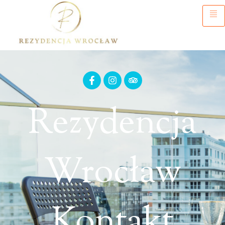
Rezydencja
Wrocław
Kontakt